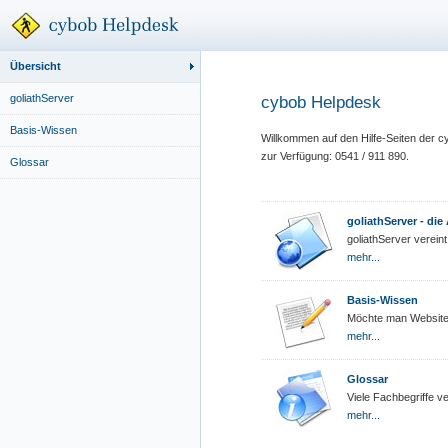
Übersicht
goliathServer
cybob Helpdesk
Basis-Wissen
Willkommen auf den Hilfe-Seiten der c
zur Verfügung: 0541 / 911 890.
Glossar
goliathServer - di
goliathServer vereint
mehr...
Basis-Wissen
Möchte man Websites 
mehr...
Glossar
Viele Fachbegriffe ve
mehr...