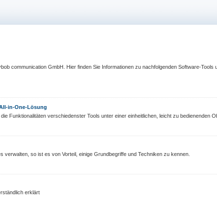
ybob communication GmbH. Hier finden Sie Informationen zu nachfolgenden Software-Tools un
e All-in-One-Lösung
 die Funktionalitäten verschiedenster Tools unter einer einheitlichen, leicht zu bedienenden O
verwalten, so ist es von Vorteil, einige Grundbegriffe und Techniken zu kennen.
rständlich erklärt