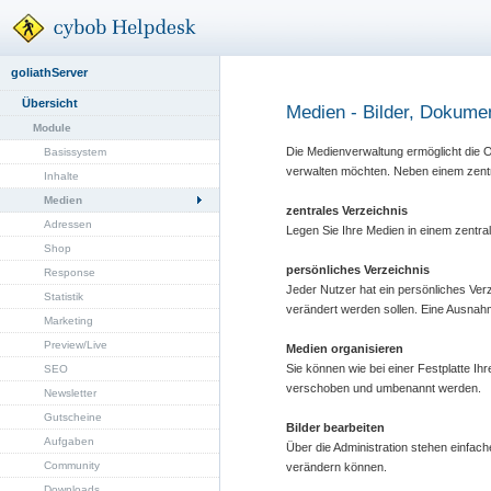
goliathServer
Übersicht
Medien - Bilder, Dokume
Module
Die Medienverwaltung ermöglicht die Or
Basissystem
verwalten möchten. Neben einem zentra
Inhalte
Medien
zentrales Verzeichnis
Adressen
Legen Sie Ihre Medien in einem zentra
Shop
persönliches Verzeichnis
Response
Jeder Nutzer hat ein persönliches Verz
Statistik
verändert werden sollen. Eine Ausnahme
Marketing
Preview/Live
Medien organisieren
Sie können wie bei einer Festplatte Ih
SEO
verschoben und umbenannt werden.
Newsletter
Gutscheine
Bilder bearbeiten
Aufgaben
Über die Administration stehen einfac
Community
verändern können.
Downloads