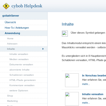
goliathServer
Übersicht
Inhalte
How-To / Anleitungen
Über dieses Symbol gelangen 
Anwendung
Home
Das Inhaltsmodul entspricht einem l
Adressen
Mausklicks verwaltet werden - selbstv
Inhalte
Inhalte verwalten
Es untergliedert sich in 8 Hauptbereic
Medien verwalten
Schablonen verwalten, HTML-Pfade gen
Dokumente verwalten
abonnierte Inhalte
Schablonen verwalten
In Vorschau bearbe
Hier erfahren Sie, w
HTML-Pfade generieren
mehr...
Kommentare verwalten
weitere Optionen
Inhalte verwalten
Shop
Hier erfahren Sie, wi
Marketing
mehr...