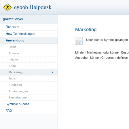
goliathServer
Übersicht
Marketing
How-To / Anleitungen
Über dieses Symbol gelangen 
Anwendung
Home
Mit dem Marketingmodul können Besuc
Adressen
Aussehen können CI-gerecht definiert
Inhalte
Shop
Marketing
Tools
Aufgaben
Auswertungen
Einstellungen
Symbole & Icons
FAQ