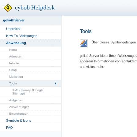
goliathServer
Übersicht
Tools
How-To / Anleitungen
Über dieses Symbol gelangen 
Anwendung
Home
goliathServer bietet Ihnen Werkzeuge 
Adressen
anderem Informationen von Kontaktabf
Inhalte
und vieles mehr.
Shop
Marketing
Tools
XML-Sitemap (Google
Sitemap)
Aufgaben
Auswertungen
Einstellungen
Symbole & Icons
FAQ